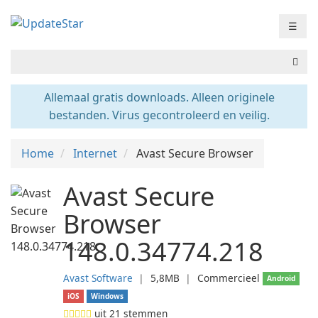
☰
Allemaal gratis downloads. Alleen originele
bestanden. Virus gecontroleerd en veilig.
Home
Internet
Avast Secure Browser
Avast Secure
Browser
148.0.34774.218
Avast Software
❘
5,8MB
❘
Commercieel
Android
iOS
Windows
uit
21
stemmen