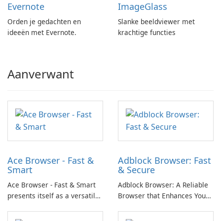
Evernote
ImageGlass
Orden je gedachten en
Slanke beeldviewer met
ideeën met Evernote.
krachtige functies
Aanverwant
Ace Browser - Fast &
Adblock Browser: Fast
Smart
& Secure
Ace Browser - Fast & Smart
Adblock Browser: A Reliable
presents itself as a versatile
Browser that Enhances Your
mobile browsing solution,
Online Experience Browsing
aiming to enhance user
the internet can be a hassle,