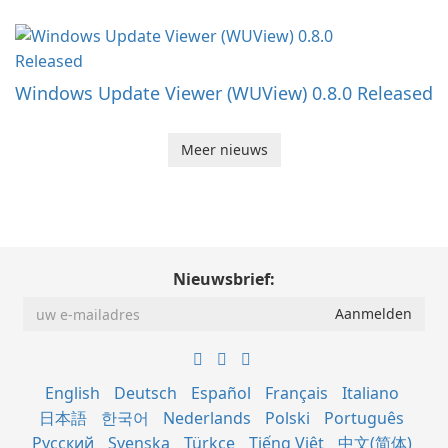
Windows Update Viewer (WUView) 0.8.0 Released
Meer nieuws
Nieuwsbrief:
English
Deutsch
Español
Français
Italiano
日本語
한국어
Nederlands
Polski
Português
Русский
Svenska
Türkçe
Tiếng Việt
中文(简体)