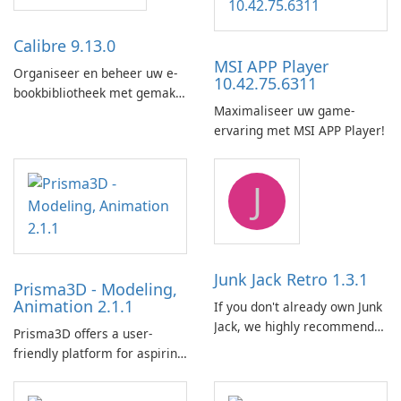
Calibre 9.13.0
MSI APP Player
Organiseer en beheer uw e-
10.42.75.6311
bookbibliotheek met gemak
Maximaliseer uw game-
met behulp van Calibre.
ervaring met MSI APP Player!
J
Junk Jack Retro 1.3.1
Prisma3D - Modeling,
Animation 2.1.1
If you don't already own Junk
Jack, we highly recommend
Prisma3D offers a user-
purchasing it before
friendly platform for aspiring
considering Junk Jack Retro.
3D creators to bring their
This game is where it all
imagination to life. With a