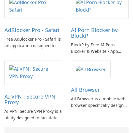
experience through
especially with the constant
increased convenience,
bombardment of annoying
efficiency, and security.
ads. That's where Adblock
Browser comes in to save the
AdBlocker Pro - Safari
AI Porn Blocker by
day.
BlockP
Free AdBlocker Pro - Safari is
BlockP by Free AI Porn
an application designed to
Blocker & Website / App
enhance your browsing
Blocker presents itself as a
experience by shielding you
tool aimed at addressing
from unwanted
concerns related to adult
advertisements and
content, excessive scrolling,
bolstering your privacy
and distracting applications.
through cutting-edge
All Browser
protective features.
AI VPN : Secure VPN
All Browser is a mobile web
Proxy
browser specifically designed
AI VPN: Secure VPN Proxy is a
for Android devices, offering
utility designed to facilitate
a user-friendly interface that
secure online access with
facilitates easy navigation
minimal effort. The
and enhanced functionality.