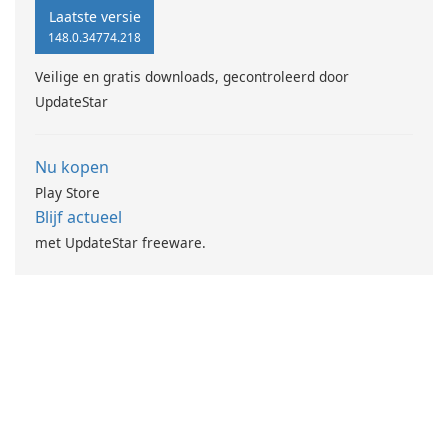
application offers a one-click
Laatste versie
connection process that
148.0.34774.218
ensures a stable and reliable
Veilige en gratis downloads, gecontroleerd door
VPN experience while
UpdateStar
safeguarding user …
Nu kopen
Play Store
Blijf actueel
met UpdateStar freeware.